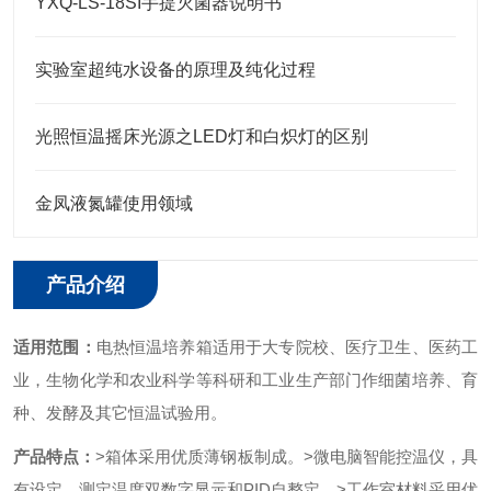
YXQ-LS-18SI手提灭菌器说明书
实验室超纯水设备的原理及纯化过程
光照恒温摇床光源之LED灯和白炽灯的区别
金凤液氮罐使用领域
产品介绍
适用范围：
电热恒温培养箱适用于大专院校、医疗卫生、医药工
业，生物化学和农业科学等科研和工业生产部门作细菌培养、育
种、发酵及其它恒温试验用。
产品特点：
>箱体采用优质薄钢板制成。
>微电脑智能控温仪，具
有设定、测定温度双数字显示和PID自整定。
>工作室材料采用优