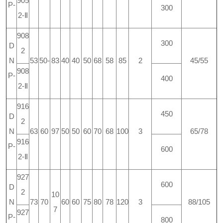
905
P-
300
2-Ⅱ
908
300
D
2
N
53
50-
83
40
40
50
68
58
85
2
45/55
908
P-
400
2-Ⅱ
916
450
D
2
N
63
60
97
50
50
60
70
68
100
3
65/78
916
P-
600
2-Ⅱ
927
600
D
2
10
N
73
70
60
60
75
80
78
120
3
88/105
7
927
P-
800