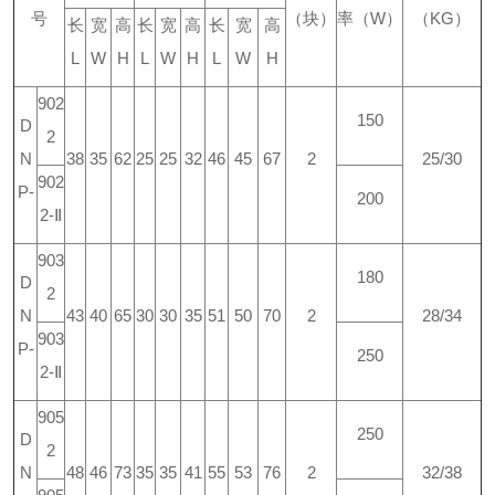
号
（块）
率（W）
（KG）
长
宽
高
长
宽
高
长
宽
高
L
W
H
L
W
H
L
W
H
902
150
D
2
N
38
35
62
25
25
32
46
45
67
2
25/30
902
P-
200
2-Ⅱ
903
180
D
2
N
43
40
65
30
30
35
51
50
70
2
28/34
903
P-
250
2-Ⅱ
905
250
D
2
N
48
46
73
35
35
41
55
53
76
2
32/38