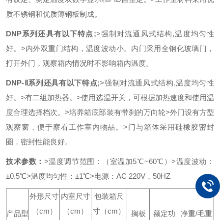
质不锈钢和优质薄钢板制成。
DNP系列还具有以下特点;
>强制对流通风式结构,温度均匀性
好。
>内外双重门结构，温度波动小。内门采用全钢化玻璃门，
打开外门，观察箱内情况时不影响箱内温度。
DNP-Ⅱ系列还具有以下特点;
>强制对流通风式结构,温度均匀性
好。
>有二组加热器。
>使用选温开关，可根据加热速度和使用温
度合理选择档次。
>培养箱底部装有带刹的万向轮
>外门设有方型
观察窗，便于察看工作室内物品。
>门与箱体采用硅橡胶密封
圈，密封性能良好。
技术参数：
>温度调节范围：（室温加5℃~60℃）
>温度波动：
±0.5℃
>温度均匀性：±1℃
>电源：AC 220V，50HZ
外形尺寸
内室尺寸
包装箱尺
（cm）
（cm）
寸（cm）
产品型
搁板
额定功
净重/毛重