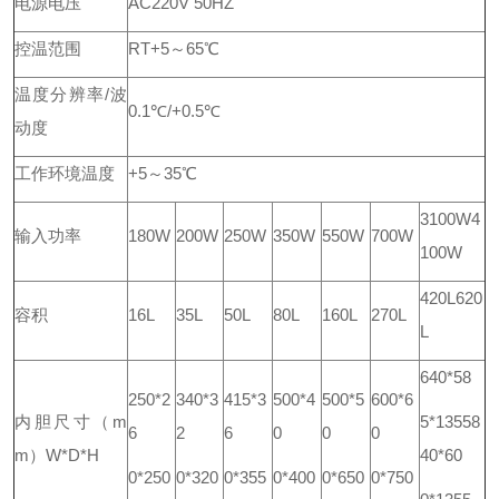
电源电压
AC220V 50HZ
控温范围
RT+5～65℃
温度分辨率/波
0.1℃/+0.5℃
动度
工作环境
温度
+5～35℃
3100W
4
输入功率
180W
200W
250W
350W
550W
700W
100W
420L
620
容积
16L
35L
50L
80L
160L
270L
L
640*58
250*2
340*3
415*3
500*4
500*5
600*6
内胆尺寸（m
5*1355
8
6
2
6
0
0
0
m）W*D*H
40*60
0*250
0*320
0*355
0*400
0*650
0*750