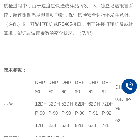
试验过程中，由于速度过快造成样品挥发。
5、独立限温报警系
统，超过限制温度即自动中断，保证试验安全运行不发生意外。
（选配）
6、可配打印机或RS485接口，用于连接打印机及或计
算机，能记录温度参数的变化状况。（选配）
技术参数：
DHP-
DHP-
DHP-
DHP-
DHP-
DHP-
DHP-94
90
90
90
90
91
92
02
DHP-
型号
12
DH
32
DH
52
DH
82
DH
62
DH
72
DH
96
P-90
P-90
P-90
P-90
P-91
P-92
02
12B
32B
52B
82B
62B
72B