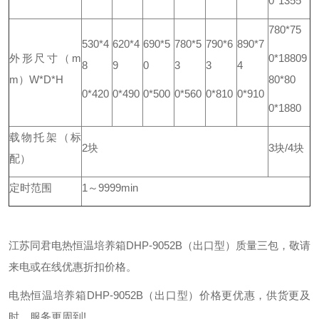
0*1355
780*75
530*4
620*4
690*5
780*5
790*6
890*7
外形尺寸（m
0*1880
9
8
9
0
3
3
4
m）W*D*H
80*80
0*420
0*490
0*500
0*560
0*810
0*910
0*1880
载物托架
（标
2块
3块/4块
配）
定时范围
1～9999min
江苏同君电热恒温培养箱DHP-9052B（出口型）质量三包，敬请
来电或在线优惠折扣价格。
电热恒温培养箱DHP-9052B（出口型）价格更优惠，供货更及
时，服务更周到!