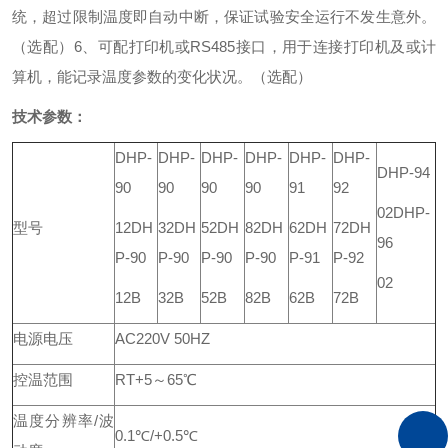
统，超过限制温度即自动中断，保证试验安全运行不发生意外。
（选配）
6、可配打印机或RS485接口，用于连接打印机及或计
算机，能记录温度参数的变化状况。（选配）
技术参数：
DHP-
DHP-
DHP-
DHP-
DHP-
DHP-
DHP-94
90
90
90
90
91
92
02
DHP-
型号
12
DH
32
DH
52
DH
82
DH
62
DH
72
DH
96
P-90
P-90
P-90
P-90
P-91
P-92
02
12B
32B
52B
82B
62B
72B
电源电压
AC220V 50HZ
控温范围
RT+5～65℃
温度分辨率/波
0.1℃/+0.5℃