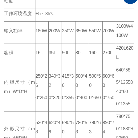
动度
工作环境
温度
+5～35℃
3100W
4
输入功率
180W
200W
250W
350W
550W
700W
100W
420L
620
容积
16L
35L
50L
80L
160L
270L
L
640*58
250*2
340*3
415*3
500*4
500*5
600*6
内胆尺寸（m
5*1355
8
6
2
6
0
0
0
m）W*D*H
40*60
0*250
0*320
0*355
0*400
0*650
0*750
0*1355
780*75
530*4
620*4
690*5
780*5
790*6
890*7
外形尺寸（m
0*1880
9
8
9
0
3
3
4
m）W*D*H
80*80