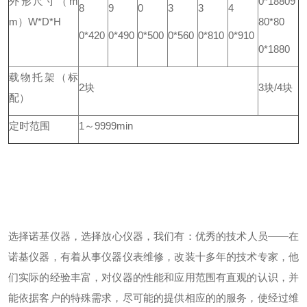
外形尺寸（m
0*1880
9
8
9
0
3
3
4
m）W*D*H
80*80
0*420
0*490
0*500
0*560
0*810
0*910
0*1880
载物托架
（标
2块
3块/4块
配）
定时范围
1～9999min
选择
诺基仪器
，选择放心仪器，我们有：
优秀的技术人员——在
诺基仪器
，有着从事仪器仪表维修，改装十多年的技术专家，他
们实际的经验丰富，对仪器的性能和应用范围有直观的认识，并
能依据客户的特殊需求，尽可能的提供相应的的服务，使经过维