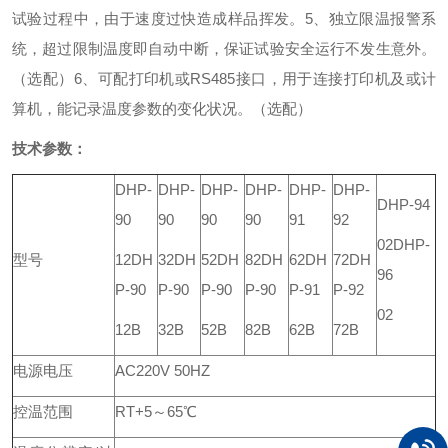
试验过程中，由于速度过快造成样品挥发。
5、独立限温报警系
统，超过限制温度即自动中断，保证试验安全运行不发生意外。
（选配）
6、可配打印机或RS485接口，用于连接打印机及或计
算机，能记录温度参数的变化状况。（选配）
技术参数：
DHP-
DHP-
DHP-
DHP-
DHP-
DHP-
DHP-94
90
90
90
90
91
92
02
DHP-
型号
12
DH
32
DH
52
DH
82
DH
62
DH
72
DH
96
P-90
P-90
P-90
P-90
P-91
P-92
02
12B
32B
52B
82B
62B
72B
电源电压
AC220V 50HZ
控温范围
RT+5～65℃