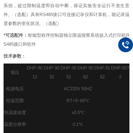
系统，超过限制温度即自动中断，保证实验安全运行不发生意
外。（选配）
具有RS485接口可连接记录仪和计算机，能记录温
度参数的变化状况。（选配）
*可选配件：
智能型程序控制器
独立限温报警系统
嵌入式打印机
R
S485接口和软件
技术参数：
DHP-90
DHP-90
DHP-90
DHP-90
DHP-91
DHP-927
项目
12
32
52
82
62
2
电源电压
AC220V 50HZ
控温范围
RT+5~
65
℃
恒温波动度
±
0.5
℃
温度分辨率
0.1
℃