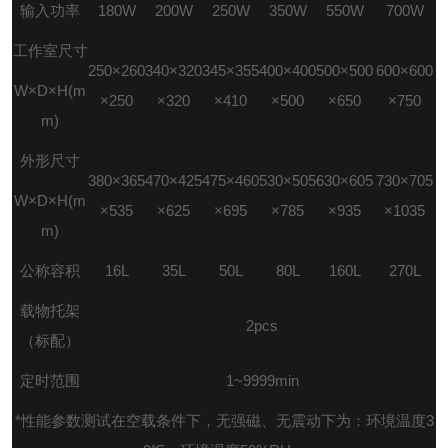
输入功率
180W
200W
250W
350W
550W
700W
工作室尺寸
250
×
260
340
×
320
345
×
355
400
×
400
500
×
500
600
×
600
W
×
D
×
H(m
×
250
×
320
×
410
×
500
×
650
×
750
m)
外形尺寸
380
×
365
470
×
425
475
×
460
530
×
505
630
×
605
730
×
705
W
×
D
×
H(m
×
535
×
625
×
695
×
785
×
935
×
1035
m)
公称容积
16L
35L
50L
80L
160L
270L
载物托架
2pcs
（标配）
定时范围
1~9999min
*
性能参数测试在空载条件下，无强磁、无震动下为：环境温度
3