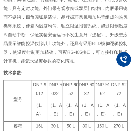
能，具有定时功能。
外门带有观察窗或双层门结构，内胆采用镜
面不锈钢，四角圆弧易清洁。
品牌循环风机和加热管组成的热风
循环系统，使箱内温度均匀。
独立限温报警系统，超过限制温度
即自动中断，保证实验安全运行不发生意外（选配）。
升级型液
晶显示智能控温仪除以上功能外，还具有采用P.I.D模糊逻辑控制
器，使温度控制更加精确，可配RS-485接口，可连接打印机或
计算机，能记录温度参数的变化情况。
技术参数:
DNP-9
DNP-9
DNP-90
DNP-90
DNP-91
DNP-92
012
022
52
82
62
72
型
号
（
1
、
（
1
、
A
（
1
、
A
（
1
、
A
（
1
、
A
（
1
、
A
A
）
、
E
）
、
E
）
、
E
）
、
E
）
、
E
）
容积
16L
30 L
50 L
80 L
160 L
270 L