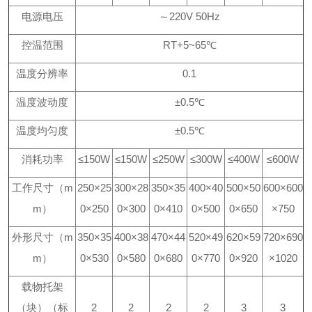
电源电压
～220V 50Hz
控温范围
RT+5~65℃
温度分辨率
0.1
温度波动度
±0.5℃
温度均匀度
±0.5℃
消耗功率
≤150W
≤150W
≤250W
≤300W
≤400W
≤600W
工作尺寸（m
250×25
300×28
350×35
400×40
500×50
600×600
m）
0×250
0×300
0×410
0×500
0×650
×750
外形尺寸（m
350×35
400×38
470×44
520×49
620×59
720×690
m）
0×530
0×580
0×680
0×770
0×920
×1020
载物托架
（块）（标
2
2
2
2
3
3