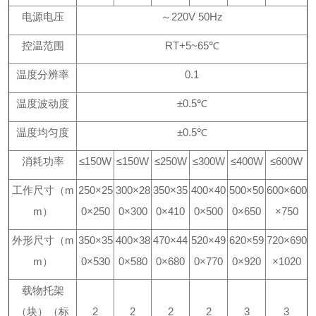
电源电压
～220V 50Hz
控温范围
RT+5~65℃
温度分辨率
0.1
温度波动度
±0.5℃
温度均匀度
±0.5℃
消耗功率
≤150W
≤150W
≤250W
≤300W
≤400W
≤600W
工作尺寸（m
250×25
300×28
350×35
400×40
500×50
600×600
m）
0×250
0×300
0×410
0×500
0×650
×750
外形尺寸（m
350×35
400×38
470×44
520×49
620×59
720×690
m）
0×530
0×580
0×680
0×770
0×920
×1020
载物托架
（块）（标
2
2
2
2
3
3