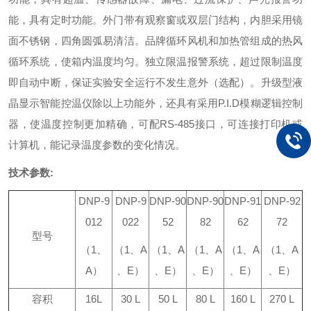
能，具有定时功能。
外门带有观察窗或双层门结构，内胆采用镜
面不锈钢，四角圆弧易清洁。
品牌循环风机和加热管组成的热风
循环系统，使箱内温度均匀。
独立限温报警系统，超过限制温度
即自动中断，保证实验安全运行不发生意外（选配）。
升级型液
晶显示智能控温仪除以上功能外，还具有采用P.I.D模糊逻辑控制
器，使温度控制更加精确，可配RS-485接口，可连接打印机或
计算机，能记录温度参数的变化情况。
技术参数:
DNP-9
DNP-9
DNP-90
DNP-90
DNP-91
DNP-92
012
022
52
82
62
72
型
号
（
1
、
（
1
、
A
（
1
、
A
（
1
、
A
（
1
、
A
（
1
、
A
A
）
、
E
）
、
E
）
、
E
）
、
E
）
、
E
）
容积
16L
30 L
50 L
80 L
160 L
270 L