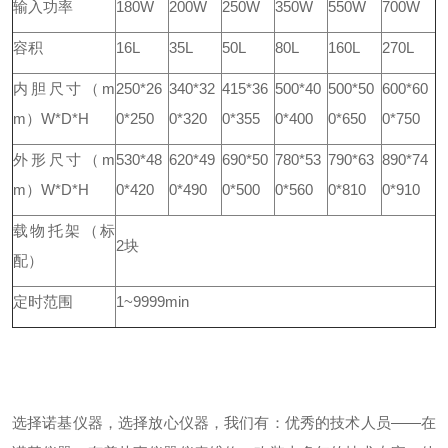
输入功率
180W
200W
250W
350W
550W
700W
容积
16L
35L
50L
80L
160L
270L
内胆尺寸（m
250*26
340*32
415*36
500*40
500*50
600*60
m）W*D*H
0*250
0*320
0*355
0*400
0*650
0*750
外形尺寸（m
530*48
620*49
690*50
780*53
790*63
890*74
m）W*D*H
0*420
0*490
0*500
0*560
0*810
0*910
载物托架（标
2块
配）
定时范围
1~9999min
选择
诺基仪器
，选择放心仪器，我们有：
优秀的技术人员——在