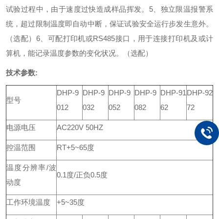
试验过程中，由于速度过快造成样品挥发。
5、独立限温报警系
统，超过限制温度即自动中断，保证试验安全运行步发生意外。
（选配）
6、可配打印机或RS485接口，用于连接打印机及或计
算机，能记录温度参数的变化状况。（选配）
技术参数:
DHP-9
DHP-9
DHP-9
DHP-9
DHP-91
DHP-92
型号
012
032
052
082
62
72
电源电压
AC220V 50HZ
控温范围
RT+5~65度
温度分辨率/波
0.1度/正负0.5度
动度
工作环境温度
+5~35度