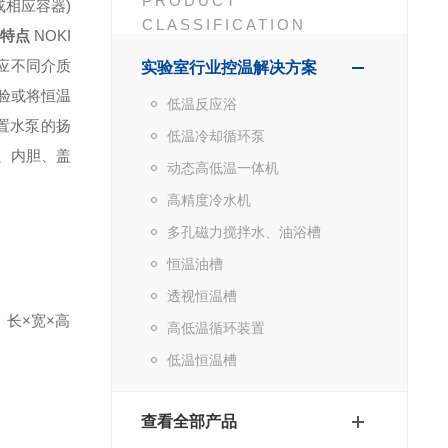
PRODUCT
相应容器)
CLASSIFICATION
品特点
NOKI
应不同介质
实验室行业控温解决方案
验或将恒温
低温反应浴
置水泵的扬
低温冷却循环泵
6、内胆、盖
动态高低温一体机
高精度冷水机
多孔磁力搅拌水、油浴槽
恒温油槽
透视恒温槽
）
长×宽×高
高低温循环装置
低温恒温槽
查看全部产品