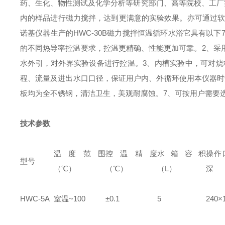
药、生化、物性测试及化学分析等研究部门、高等院校、工厂
内的样品进行磁力搅拌，达到更满意的实验效果。亦可通过
诺基仪器生产的HWC-30B磁力搅拌恒温循环水浴它具有以下
的不同热导率控温要求，控温更精确、性能更加可靠。
2、采
水外引，对外界实验设备进行控温。
3、内槽实验中，可对烧
程、流量及进出水口口径，保证用户内、外循环使用本仪器时
板均为全不锈钢，清洁卫生，美观耐腐蚀。
7、可按用户需要
技术参数
温度范围
控温精度
水箱容积
操作
型号
（℃）
（℃）
（L）
深
HWC-5A
室温~100
±0.1
5
240×