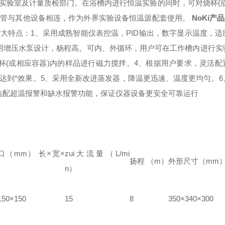
实验室及计量质检部门。在浴槽内进行恒温实验的同时，可对烧杯(或
软管与其他设备相连，作为外界实验设备恒温源配套使用。
NoKi产
7大特点
：
1、采用成熟智能仪表控温，PID输出，数字显示温度，适
用增压水泵设计，杨程高。可内、外循环，用户可在工作槽内进行实
杯(或相应容器)内的样品进行磁力搅拌。
4、根据用户要求，灵活配
达到*效果。
5、采用全新改进蒸发器，降温更迅速、温度更均匀。
选配超温报警和缺水报警功能，保证仪器设备更安全可靠运行
口（mm）
长×宽×
zui大流量（L/mi
扬程
（m）
外形尺寸（mm
n）
150×150
15
8
350×340×300