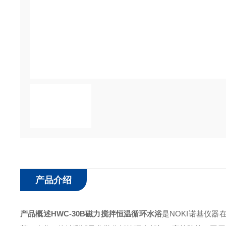
产品介绍
产品概述
HWC-30B
磁力搅拌恒温循环水浴
是NOKI诺基仪