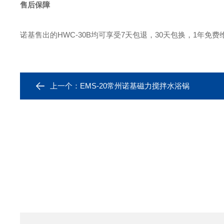
售后保障
诺基售出的HWC-30B
均可享受
7天包退，30天包换，1年免费
上一个：
EMS-20常州诺基磁力搅拌水浴锅