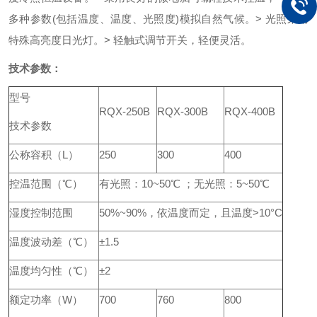
多种参数(包括温度、温度、光照度)模拟自然气候。
> 光照采用
特殊高亮度日光灯。
> 轻触式调节开关，轻便灵活。
技术参数：
型号
RQX-250B
RQX-300B
RQX-400B
技术参数
公称容积（L）
250
300
400
控温范围（℃）
有光照：10~50℃ ；无光照：5~50℃
湿度控制范围
50%~90%，依温度而定，且温度>10°C
温度波动差（℃）
±1.5
温度均匀性（℃）
±2
额定功率（W）
700
760
800