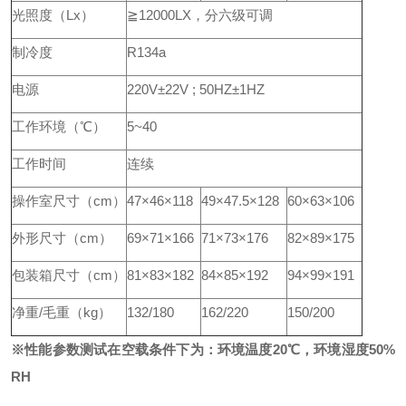
光照度（Lx）
≧12000LX，分六级可调
制冷度
R134a
电源
220V±22V ; 50HZ±1HZ
工作环境（℃）
5~40
工作时间
连续
操作室尺寸（cm）
47×46×118
49×47.5×128
60×63×106
外形尺寸（cm）
69×71×166
71×73×176
82×89×175
包装箱尺寸（cm）
81×83×182
84×85×192
94×99×191
净重/毛重（kg）
132/180
162/220
150/200
※性能参数测试在空载条件下为：环境温度20
℃，
环境湿度
50%
RH