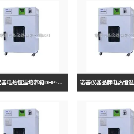
诺基仪器电热恒温培养箱DHP-9272B（出口型）*