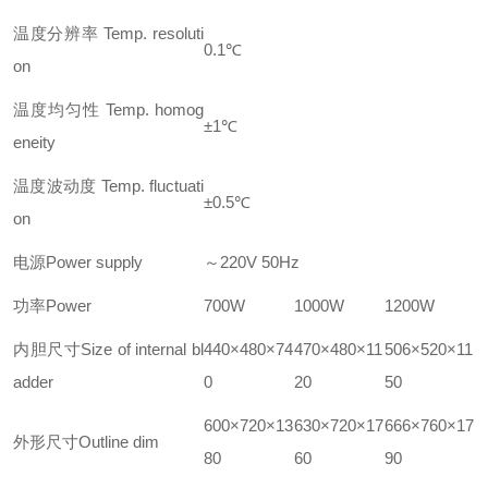
温度分辨率 Temp. resoluti
0.1℃
on
温度均匀性 Temp. homog
±1℃
eneity
温度波动度 Temp. fluctuati
±0.5℃
on
电源Power supply
～220V 50Hz
功率Power
700W
1000W
1200W
内胆尺寸Size of internal bl
440×480×74
470×480×11
506×520×11
adder
0
20
50
600×720×13
630×720×17
666×760×17
外形尺寸Outline dim
80
60
90